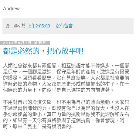
Andrew
@＿@y
於
下午2:05:00
沒有留言:
2012年9月7日 星期五
都是必然的，把心放平吧
人類社會從來都有兩個腳，相互追趕才能不停進步，一個腳
是保守，一個腳是激進：保守是年齡的產物，激進是荷爾蒙
的爆發。回頭看看歷史，沒有甚麼新鮮，大家都是社會要前
進時必然的產物，大家都是歷史形成前被擺出的棋子，在一
個無形的力量下，向似乎是自己選擇的方向前進著。
不用對自己的冷漠失望，也不用為自己的熱血激動，大家只
不過是兩個陣營的兵，既沒有你自以為是的偉大，也沒人在
乎你那脆弱的渺小，真正力量的抗衡是你我不能理解和左右
的，如果有一天你有資格參與了這個抗衡，你會發現，呵
呵，原來＂民主＂是有說明書的...