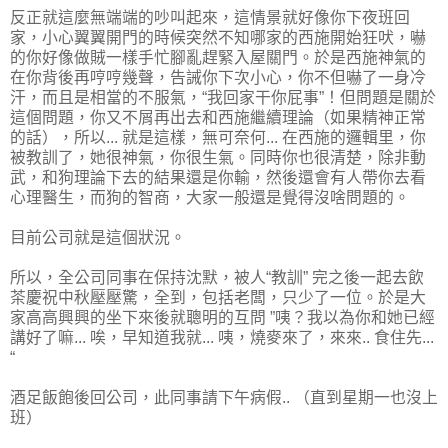
反正就這麼無端端的吵叫起來，這情景就好像你下夜班回
家，小心翼翼開門的時候突然不知哪家的西施開始狂吠，嚇
的你好像做賊一樣手忙腳亂趕緊入屋關門。於是西施神氣的
在你背後再哼哼幾聲，告誡你下次小心，你不但嚇了一身冷
汗，而且是相當的不服氣，“我回家干你屁事”！但問題是關於
這個問題，你又不屑再出去和西施繼續理論（如果精神正常
的話），所以... 就是這樣，無可奈何... 在西施的邏輯里，你
被教訓了，她很神氣，你很生氣。同時你也很清楚，除非動
武，和狗理論下去的結果還是你輸，然後還會有人帶你去看
心理醫生，而狗的智商，大家一般還是覺得沒啥問題的。
目前公司就是這個狀況。
所以，全公司同事在保持沈默，被人“教訓” 完之後一起去飲
茶慶祝中秋壓壓驚，全到，包括老闆，只少了一位。於是大
家高高興興的坐下來後就聰明的互問 ”咦？我以為你和她已經
講好了嘛... 唉，早知道我就... 咦，燒麥來了，來來.. 食住先...
“
酒足飯飽後回公司，此同事請下午病假.. （直到星期一也沒上
班）