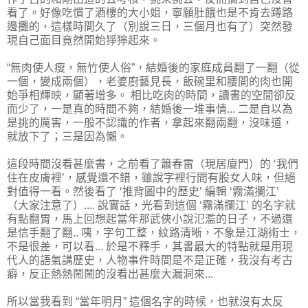
看了。好像吃慣了酒樓的大小姐，寧願肚餓也是不肯去蹲路
邊攤的，這樣時間久了（別說三日，三個月也有了）突然發
現自己面目竟然開始猙獰起來。
“無肉使人瘦，無竹使人俗”，結婚後的家庭成員翻了一翻（從
一個，變成兩個），老婆廚藝見長，飯碗里和腰間的肉也開
始爭相輝映，顯著增多。 相比吃肉的時間，讀書的空閒卻反
而少了，一是真的時間不夠，結婚後一堆事情... 二是自以為
是挑的厲害，一般不認識的作者，拿起來翻兩翻，沒味道，
就放下了；三是因為懶。
這段時間沒看甚麼書，之前看了簫春雷（現居廈門）的 ‘我們
住在皮膚裡’，感覺還不錯，雖說字裡行間有股女人味，但絕
對值得一看。然後看了 ‘推背圖中的歷史’ 編輯 ‘霧滿攔江’
（大家注意了）.... 說實話，光看到這個 ‘霧滿攔江’ 的名字就
有點翻胃，馬上回想起當年那武俠小說氾濫的日子，不過還
是信手翻了翻.. 咦，字句工整，紋路清晰，不象是江湖術士，
不是很差，可以看... 於是不釋手，其書最大的特點就是用現
代人的語氣講歷史，人物事件時間是不是正確，我沒有考古
癖，反正熱熱鬧鬧的沒看出甚麼大漏洞來...
所以當我看到 “當年明月” 這個名字的時候，也就沒有太反