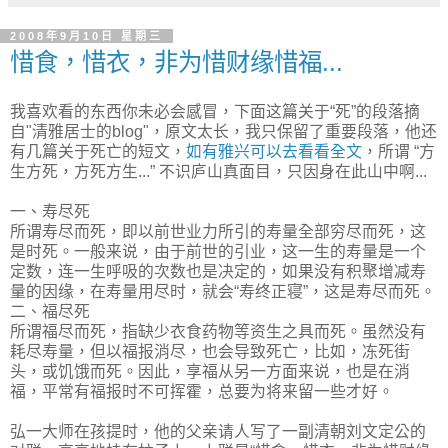
2008年9月10日 星期三
惜食，惜衣，非为惜财缘惜福...
我喜欢看的东西你未必会感冒，下面这篇关于“死”的段落摘
自"清雅居士的blog"，原文太长，我只保留了重要段落，他还
有几篇关于死亡的短文，
如有雅兴可以去看看全文
，所谓 “方
生方死，方死方生...” 不识庐山真面目，只因身在此山中啊...
一、寿尽死
所谓寿尽而死，即以前世业力所引的寿量全部穷尽而死，这
是时死。一般来说，由于前世的引业，这一生的寿量是一个
定数，连一生呼吸的次数也是决定的，如果没有积聚增减寿
量的因缘，在寿量用尽时，就会“寿终正寝”，这是寿尽而死。
二、福尽死
所谓福尽而死，指缺少衣食药物等资生之具而死。虽然没有
耗尽寿量，但以福报消尽，也会导致死亡，比如，冻死街
头，或饥饿而死。因此，享福从另一方面来说，也是在消
福，平常有福报时不可挥霍，总要为将来留一些才好。
弘一大师在孩提时，他的父亲请人写了一副清朝刘文定公的