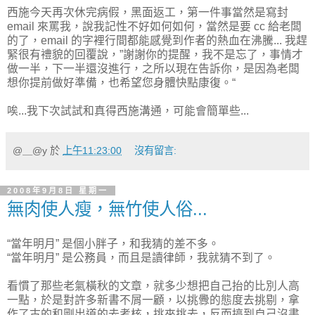
西施今天再次休完病假，黑面返工，第一件事當然是寫封
email 來罵我，說我記性不好如何如何，當然是要 cc 給老闆
的了，email 的字裡行間都能感覺到作者的熱血在沸騰... 我趕
緊很有禮貌的回覆說，”謝謝你的提醒，我不是忘了，事情才
做一半，下一半還沒進行，之所以現在告訴你，是因為老闆
想你提前做好準備，也希望您身體快點康復。“
唉...我下次試試和真得西施溝通，可能會簡單些...
@＿@y
於
上午11:23:00
沒有留言:
2008年9月8日 星期一
無肉使人瘦，無竹使人俗...
“當年明月” 是個小胖子，和我猜的差不多。
“當年明月” 是公務員，而且是讀律師，我就猜不到了。
看慣了那些老氣橫秋的文章，就多少想把自己抬的比別人高
一點，於是對許多新書不屑一顧，以挑釁的態度去挑剔，拿
作了古的和剛出道的去考核，挑來挑去，反而搞到自己沒書