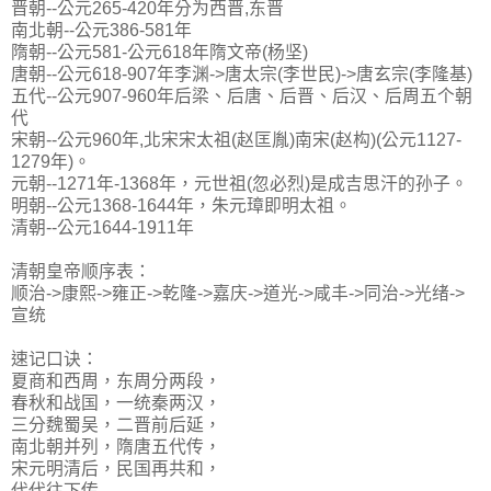
晋朝--公元265-420年分为西晋,东晋
南北朝--公元386-581年
隋朝--公元581-公元618年隋文帝(杨坚)
唐朝--公元618-907年李渊->唐太宗(李世民)->唐玄宗(李隆基)
五代--公元907-960年后梁、后唐、后晋、后汉、后周五个朝
代
宋朝--公元960年,北宋宋太祖(赵匡胤)南宋(赵构)(公元1127-
1279年)。
元朝--1271年-1368年，元世祖(忽必烈)是成吉思汗的孙子。
明朝--公元1368-1644年，朱元璋即明太祖。
清朝--公元1644-1911年
清朝皇帝顺序表：
顺治->康熙->雍正->乾隆->嘉庆->道光->咸丰->同治->光绪->
宣统
速记口诀：
夏商和西周，东周分两段，
春秋和战国，一统秦两汉，
三分魏蜀吴，二晋前后延，
南北朝并列，隋唐五代传，
宋元明清后，民国再共和，
代代往下传