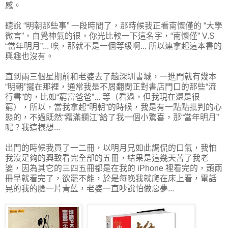
感。
聽說 “明朝那些事” 一段時間了，那時候我正看南懷僅的 “大學
微言”，自覺神氣的很，你光比較一下這名字，“南懷僅” V.S
“當年明月”... 唉，那就不是一個等級啊... 所以連拿起這本書的
興趣也沒有。
直到兩三個星期前和老婆去了趟深圳書城，一進門就有幾本
“明朝”擺在那裡，通常我是不屑翻閱正對書店門口的那些“流
行書”的，比如“窮富爸爸”... 等（看過，但我現在還是很
窮），所以，當我拿起“明朝”的時候，我是有一點點批判的心
態的，不過既然“霧滿攔江”給了我一個小驚喜，那“當年明月”
呢？我這樣想...
出門的時候我買了一二冊，以明月兄如此調侃的口氣，我怕
我沒足夠的興致看完全部的五冊，結果是這幾天苦了我老
婆，因為其它的三四五冊都是在我的 iPhone 裡看完的，頭兩
冊早就看完了，欲罷不能，於是每晚我就爬在床上看，電話
晃的我的臉一片青藍，老婆一直吵說怕做惡夢...