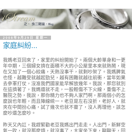
2008年9月29日 星期一
家庭糾紛...
我媽老豆回來了，家里的糾紛開始了。兩個大齡單身和一更
年中期，三個婦女擠在面積不大的小公屋里本來就熱鬧，現
在又加了一個心絞痛，天熱沒事干，就剩吵架了。我媽脾氣
也怪，越難受就越起勁兒，越有困難就越往前衝，當年如果
去參軍打仗，沒准我們國家能早解放幾年。我說，那您就別
在這擠著了，我媽還就不走，一股輕傷不下火線，重傷不上
醫院之勢，我說，那你精力也不夠人家鬥啊，那兩個小的怎
麼說也年輕，而且陣線統一。老豆是左右沒折，老好人，就
夾在中間扮心痛，試了幾次也就不靈了，沒人再理他，該怎
麼吵還怎麼吵。
昨天又內訌，我趕緊勸老豆我媽出門走走。人出門，新鮮空
氣一吹，就沒那麼煩，就沒事了，大家坐下來，聊聊天，回