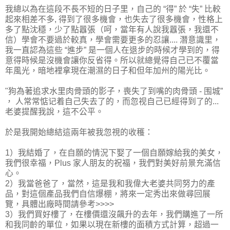
我總以為在這段不長不短的日子里，自己的 “得” 於 “失” 比較
起來相差不多, 得到了很多機會，也失去了很多機會，性格上
多了點沈穩，少了點囂張（呵，當年有人說我囂張，我還不
信）學會不要過於較真，學會需要更多的忍讓.... 潛意識里，
我一直認為這些 “進步” 是一個人在退步的時候才學到的，得
意得時候是沒機會讓你反省得。所以就總覺得自己已不覆當
年風光，暗地裡拿現在潮濕的日子和但年加州的陽光比。
"狗為著追求水里肉骨頭的影子，喪失了到嘴的肉骨頭 - 围城”
， 人常常惦记着自己失去了的，而忽视自己已經得到了的...
老婆提醒我說，這不公平。
於是我開始總結這兩年被我忽視的收穫：
1）我結婚了，在自願的情況下娶了一個自願嫁給我的美女，
我們很幸福，Plus 家人朋友的祝福，我們對美好前景充滿信
心。
2）我當爸爸了，當然，這是我和我偉大老婆共同努力的產
品，對這個產品我們自信爆棚，將來一定秀出來做尋回展
覽，具體出廠時間請參考>>>>
3）我們買好樓了，在樓價還沒飆升的去年，我們購進了一所
和我同齡的單位，如果以現在新樓的面積方式計算，超過一