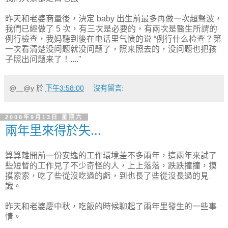
昨天和老婆商量後，決定 baby 出生前最多再做一次超聲波，
我們已經做了 5 次，有三次是必要的，有兩次是醫生所謂的
例行檢查，我妈聽到後在电话里气愤的说 “例行什么检查？第
一次看清楚没问题就没问题了，照来照去的，没问题也把孩
子照出问题来了！...."
@＿@y
於
下午3:58:00
沒有留言:
2008年9月13日 星期六
兩年里來得於失...
算算離開前一份安逸的工作環境差不多兩年，這兩年來試了
些短暫的工作見了不少奇怪的人，上上落落，跌跌撞撞，摸
摸索索，吃了些從沒吃過的虧，到也長了些從沒長過的見
識。
昨天和老婆慶中秋，吃飯的時候聊起了兩年里發生的一些事
情。