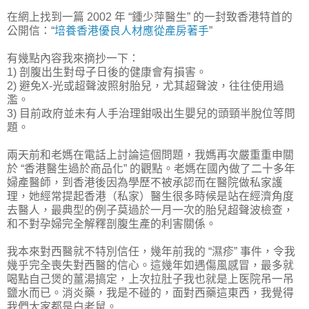
在網上找到一篇 2002 年 “鍾少萍醫生” 的一封致香港特首的
公開信：“
培養香港優良人材應從產房著手
”
有幾點內容我來摘抄一下：
1) 剖腹出生對母子日後的健康會有損害。
2) 避免X-光或超聲波照射胎兒，尤其超聲波，往往使用過
濫。
3) 目前政府並未有人手治理鉗吸出生嬰兒的頭頸半脫位等問
題。
兩天前和老媽在電話上討論這個問題，我媽再次嚴重重申關
於 “香港醫生過於商品化” 的觀點。老媽在國內做了二十多年
婦產醫師，到香港後因為學歷不被承認而在醫院做私家護
理，她經常提起香港（私家）醫生很多時候是站在經濟角度
去醫人，最典型的例子莫過於一月一次的胎兒超聲波檢查，
和不對孕婦完全解釋剖腹生產的利害關係。
我本來對西醫就不特別信任，幾年前我的 “濕疹” 事件，令我
幾乎完全喪失對西醫的信心。這幾年如遇傷風感冒，最多就
喝點自己煲的薑湯搞定，上次拉肚子我也就是上医院吊一吊
鹽水而已。消炎藥，我是不碰的，面對西藥這東西，我覺得
我們大家都是白老鼠。