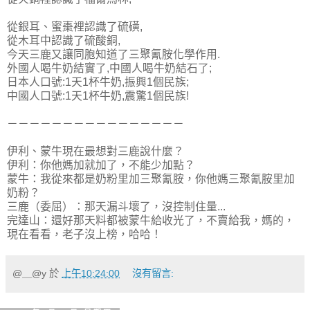
從銀耳、蜜棗裡認識了硫磺,
從木耳中認識了硫酸銅,
今天三鹿又讓同胞知道了三聚氰胺化學作用.
外國人喝牛奶結實了,中國人喝牛奶結石了;
日本人口號:1天1杯牛奶,振興1個民族;
中國人口號:1天1杯牛奶,震驚1個民族!
－－－－－－－－－－－－－－－－
伊利、蒙牛現在最想對三鹿說什麼？
伊利：你他媽加就加了，不能少加點？
蒙牛：我從來都是奶粉里加三聚氰胺，你他媽三聚氰胺里加
奶粉？
三鹿（委屈）：那天漏斗壞了，沒控制住量...
完達山：還好那天料都被蒙牛給收光了，不賣給我，媽的，
現在看看，老子沒上榜，哈哈！
@＿@y
於
上午10:24:00
沒有留言: