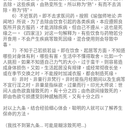
去除。这些疾病，由熟变所生，所以称为“熟”，有而不去消
除，称为“持”。
6）不近医药。即不去求医问药。按照《瑜伽师地论·声
闻地》所说，为了去除由饮食引起的各类疾病，本应遵照良
医所开良方服药，才能消除疾病，但自己不遵从，这也是死
缘之一。《四家注》对这一句解释为，有些饮食与药物若分
开食用，不会产生疾病等致死因缘，混合使用则会导致中
毒。
7）不知于己若损若益。即在饮食、起居等方面，不知道
哪些对身体有利，哪些有害，生活中不懂得取舍。比如一个
人挑担，如果不知道自己力气的大小，过于蛮干，则容易造
成身体损伤。又如，生活起居没有规律，或经常彻夜长坐，
或在季节交换之时，不能按时加减衣服，都会制造死缘。
8）非时、非量行非梵行。非时是指月经期间以及生病等
不宜行淫之时，非量是指纵欲，过量而行。印光大师说：世
间人由色欲直接致死的，有十分之四；由色欲间接致死的，
即由色欲亏损遭受别种感触而死，又有十分之四。
对以上九条，结合经验细心体会，聪明的人就可以了解养生
保命的方法。
（我找不到第九条... 可能是糊涂致死吧...)