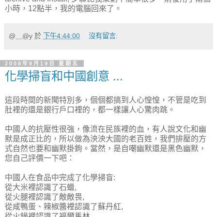
小時，12點半，我的電腦回來了。
@＿@y
於
下午4:44:00
沒有留言:
2008年9月19日 星期五
化學掃盲和中國創意 ...
這段時間的新聞特別多，個個都搞到人心惶惶，不管是吃到
肚裡的還是銀行戶口裡的，都一樣讓人心驚肉跳。
中國人的抗壓性很強，像流在民族裡的血，有人說文化和幽
默是成正比的，所以做為泱泱大國的老百姓，我們排壓的方
式自然也要和幽默掛鉤。當然，是自嘲幽默還是黑色幽默，
您自己評價一下吧：
中國人在食品中完成了化學掃盲:
從大米裡認識了石蠟,
從火腿裡認識了敵敵畏,
從咸鴨蛋、辣椒醬裡認識了蘇丹紅,
從火鍋裡認識了福爾馬林,