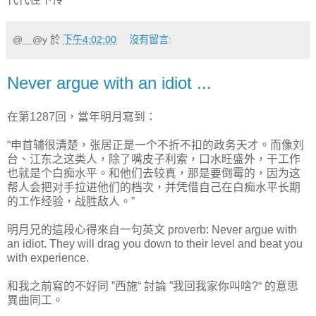
@＿@y
於
下午4:02:00
沒有留言:
Never argue with an idiot ...
在第1287回，當年明月寫到：
“申首辅很清楚，张居正是一个不折不扣的政务天才。而像刘
台、江东之这类人，除了嘴皮子利索，口水旺盛外，干工作
也就是个白痴水平。和他们去较真，那是要倒霉的，因为这
帮人会把对手拉进他们的档次，并凭借自己在白痴水平长期
的工作经验，战胜敌人。”
明月兄的這段心得來自一句英文 proverb: Never argue with
an idiot. They will drag you down to their level and beat you
with experience.
和我之前寫的不好同 ”西施“ 討論 ”我回我家你叫啥?“ 的意思
異曲同工。