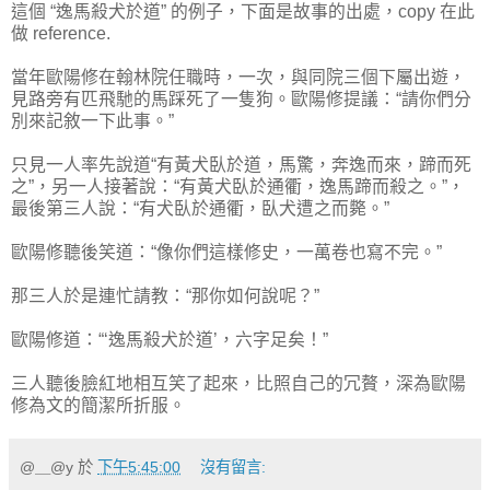
這個 “逸馬殺犬於道” 的例子，下面是故事的出處，copy 在此
做 reference.
當年歐陽修在翰林院任職時，一次，與同院三個下屬出遊，
見路旁有匹飛馳的馬踩死了一隻狗。歐陽修提議：“請你們分
別來記敘一下此事。”
只見一人率先說道“有黃犬臥於道，馬驚，奔逸而來，蹄而死
之”，另一人接著說：“有黃犬臥於通衢，逸馬蹄而殺之。”，
最後第三人說：“有犬臥於通衢，臥犬遭之而斃。”
歐陽修聽後笑道：“像你們這樣修史，一萬卷也寫不完。”
那三人於是連忙請教：“那你如何說呢？”
歐陽修道：“‘逸馬殺犬於道’，六字足矣！”
三人聽後臉紅地相互笑了起來，比照自己的冗贅，深為歐陽
修為文的簡潔所折服。
@＿@y
於
下午5:45:00
沒有留言: