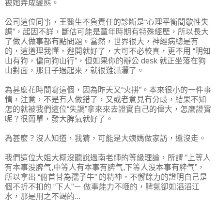
被她弄成變態。
公司這位同事，王醫生不負責任的診斷是“心理平衡間歇性失
調”，起因不詳，斷估可能是童年時期有特殊經歷，所以長大
了做人做事都有點問題。當然，世界很大，神經病總是有
的，這道理我懂，避開就好了，大可不必較真，更不用 “明知
山有狗，偏向狗山行”，但如果你的辦公 desk 就正坐落在狗
山對面，那日子過起來，就很難瀟灑了。
為甚麼花時間寫這個，因為昨天又“火拼”。本來很小的一件事
情，注意，不是有人做錯了，又或者意見有分歧，結果不知
怎的就被我們這位“失調”拿來來去證實自己的偉大，怎麼證實
呢？很簡單，發大脾氣就好了。
為甚麼？沒人知道，我猜，可能是大姨媽做家訪，還沒走。
我們這位大姐大概沒聽說過南老師的等級理論，所謂 “上等人
有本事没脾气,中等人有本事有脾气,下等人没本事有脾气”，
所以拿出 “俯首甘為孺子牛” 的精神，不懈餘力的證明自己是
個不折不扣的 “下人”－ 做事能力不咂的，脾氣卻如滔滔江
水，那是用之不竭的...