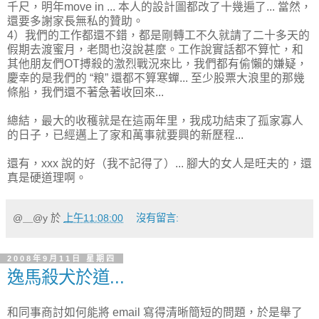
千尺，明年move in ... 本人的設計圖都改了十幾遍了... 當然，
還要多謝家長無私的贊助。
4）我們的工作都還不錯，都是剛轉工不久就請了二十多天的
假期去渡蜜月，老闆也沒說甚麼。工作說實話都不算忙，和
其他朋友們OT搏殺的激烈戰況來比，我們都有偷懶的嫌疑，
慶幸的是我們的 “粮” 還都不算寒蟬... 至少股票大浪里的那幾
條船，我們還不著急著收回來...
總結，最大的收穫就是在這兩年里，我成功結束了孤家寡人
的日子，已經邁上了家和萬事就要興的新歷程...
還有，xxx 說的好（我不記得了）... 腳大的女人是旺夫的，還
真是硬道理啊。
@＿@y
於
上午11:08:00
沒有留言:
2008年9月11日 星期四
逸馬殺犬於道...
和同事商討如何能將 email 寫得清晰簡短的問題，於是舉了