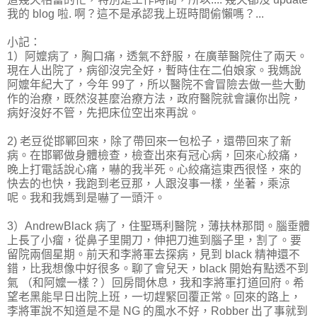
我的 blog 啦. 啊？這不是承認我上班時間偷懶嗎？...
小記：
1）阿嬤病了，胸口痛，透氣不舒服，在廣華醫院住了兩天。
現在人出院了，病卻沒完全好，暫時住在二伯娘家。我媽說
阿嬤年紀大了，今年 99了，所以醫院不會冒險去做一些大動
作的治療，既然沒甚麼治療方法，政府醫院就會讓你出院，
病好沒好不管，先把床位空出來再說。
2) 老豆從邯鄲回來，除了帶回來一包松子，還帶回來了新
病。在邯鄲做身體檢查，檢查出來有冠心病，回來心絞痛，
晚上打電話說心痛，嚇的我半死。心絞痛這東西很怪，來的
快去的也快，我跑到老豆那，人跟沒事一樣，坐著，乘涼
呢。我和我媽到是嚇了一頭汗。
3）AndrewBlack 病了，住聖瑪利醫院，薄扶林那間。腦垂體
上長了小瘤，從鼻子里開刀，伸把刀進到腦子里，割了。要
留院兩個星期。前天和李將軍去探病，見到 black 精神還不
錯，比我想像中好很多。聊了會兒天，black 開始有點透不到
氣 （和阿嬤一樣？）回房間休息，我和李將軍打道回府。希
望老黑能早日出院上班，一切趕緊回覆正常。回來的路上，
李將軍說不知道是不是 NG 的風水不好，Robber 出了事就到