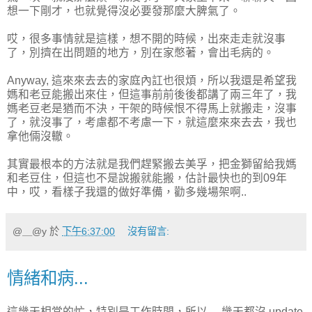
想一下剛才，也就覺得沒必要發那麼大脾氣了。
哎，很多事情就是這樣，想不開的時候，出來走走就沒事
了，別擠在出問題的地方，別在家憋著，會出毛病的。
Anyway, 這來來去去的家庭內訌也很煩，所以我還是希望我
媽和老豆能搬出來住，但這事前前後後都講了兩三年了，我
媽老豆老是猶而不決，干架的時候恨不得馬上就搬走，沒事
了，就沒事了，考慮都不考慮一下，就這麼來來去去，我也
拿他倆沒轍。
其實最根本的方法就是我們趕緊搬去美孚，把金獅留給我媽
和老豆住，但這也不是說搬就能搬，估計最快也的到09年
中，哎，看樣子我還的做好準備，勸多幾場架啊..
@＿@y
於
下午6:37:00
沒有留言:
情緒和病...
這幾天相當的忙，特別是工作時間，所以.... 幾天都沒 update