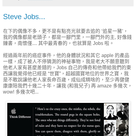
Steve Jobs...
在下的偶像不多，更不是有點亮光就要去追的 ‘追星一豬’，
我的偶像都是老頭子，都是一腳門里，一腳門外的主, 好像錢
鐘書，南懷僅.... 其中最青春的，也就算是 Jobs 啦。
經過兩年前的癌症事件，他的身體狀況和其它 apple 的產品
一樣，成了被人不停猜測的神祕事物，我是老大不願意聽到
他老人家有甚麼差錯的，Jobs 自己的傳奇和他帶給我們的東
西讓我覺得他已經是 “世寶”，超越國寶地位的世界之寶，我
是不敢說讓他老人家長命百歲，成仙成精啥的，至少再健健
康康陪我們十幾二十年，讓我 (和我兒子) 再 amaze 多幾次，
wow! 多幾次吧...