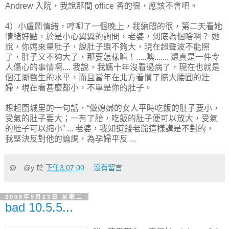
Andrew 入院，我說那間 office 香的很，應該不會吧。
4）小盧鬧情緒，哼唧了一個晚上，我納悶的很，第二天看她
情緒好點，於是小心翼翼的詢問，老婆，到底為個啥啊？ 她
說，你媽來量肚子，說肚子還不夠大，現在超聲波不能照
了，肚子又不夠大了，那要怎樣嘛！.....噢....... 還真是一件令
人傷心的事情啊.... 我說，我媽十年沒看過病了，現在也就是
個江湖醫生的水平，而且當年在北方看慣了膀大腰圓的壯
婦，現在看甚麼都小，不單是你的肚子。
想起圍城里的一句話，“做媳婦的女人平時吃飯的肚子要小，
受氣的肚子要大；一有了胎，吃飯的肚子便可以放大，受氣
的肚子可以縮小” ... 老婆，我知道錢老爺這樣講是不對的，
我堅決反對他的論調，為孕婦平反 ...
@＿@y
於
下午3:07:00
沒有留言:
2008年9月23日 星期二
bad 10.5.5...