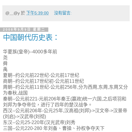
@＿@y
於
下午5:39:00
沒有留言:
2008年9月9日 星期二
中国朝代历史表：
华夏族(皇帝)--4000多年前
尧
舜
禹
夏朝--约公元前22世纪-公元前17世纪
商朝--约公元前17世纪初-公元前11世纪
周朝--约公元前11世纪-公元前256年,分为西周,东周,东周又分
为春秋,战国
秦朝--公元前221-元前206年秦王(赢政)统一六国,之后项羽和
刘邦为争夺帝位，进行了四年的楚汉战争。
西汉--公元前206年-公元25年,汉高祖(刘邦)->汉文帝->汉景帝
(刘启)->汉武帝(刘彻)
东汉--公元25-220年(汉光武帝)刘秀
三国--公元220-280 年刘备、曹操、孙权争夺天下