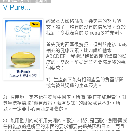
2008年9月18日 星期四
V-Pure...
經過本人嚴格篩選，幾天來的努力爬
文，讀了一堆有的沒有的信息後，終於
找到了令我滿意的 Omega 3 補充劑。
首先我對西藥很抗拒，但對於應該 daily
補充的健康元素，比如說維他命
ABCDEF，我還是抱著歡迎加謹慎的態
度的，當然，前提是首先要滿足我的幾
個要求：
1）生產商不能有相關產品的負面新聞
或曾被質疑過的生產歷史。
2）原產地一定不能在發展中國家，所謂 “縣官不如現管”，對
質量標準採取 “你有政策，我有對策” 的廠家我見不少，所
以，一定要小心東西是哪做的。
3）能用歐洲的就不用美洲的。歐洲，特別是西歐，對醫藥或
任何能放的進嘴里的東西的要求都要高過美國和日本，而且