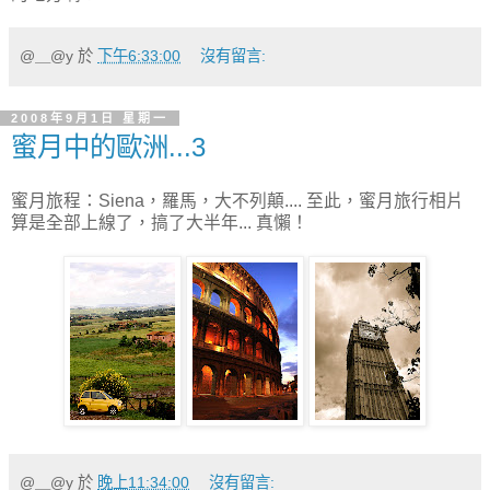
@＿@y
於
下午6:33:00
沒有留言:
2008年9月1日 星期一
蜜月中的歐洲...3
蜜月旅程：Siena，羅馬，大不列顛.... 至此，蜜月旅行相片
算是全部上線了，搞了大半年... 真懶！
@＿@y
於
晚上11:34:00
沒有留言: