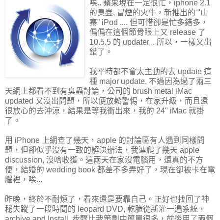
唉.. 蘋果現在一定很忙，iphone 2.1
的臭蟲, 冒煙的火牛，新推出的 "山
寨” iPod .... 但可惜卻是忙多錯多，
偏偏在這個節骨眼上又 release 了
10.5.5 的 updater... 所以，一樣又出
錯了。
我平時都不會太主動的去 update 這
種 major update, 不過因為過了兩三
天網上都看不到有臭蟲討論，公司的 brush metal iMac
updated 又沒出問題，所以便放鬆警惕，在家升級，而且還
很放心的去沖涼，結果是等我衝出來，我的 24" iMac 就掛
了。
用 iPhone 上網查了幾天，apple 的討論區有人遇到同樣問
題，但卻似乎沒有一致的解決辦法，我連爬了幾天 apple
discussion, 沒啥收獲。這兩天在家沒電腦用，還真的不方
便，結婚的 wedding book 都差不多弄好了，現在卻被卡在電
腦裡，唉...
昨晚，終於不耐煩了，看來還是要靠自己。正好也找回了神
秘失蹤了一段時間的 leopard DVD, 乾脆從新灌一遍系統，
archive and Install, 步驟比我策劃中簡單很多，前後用了兩個