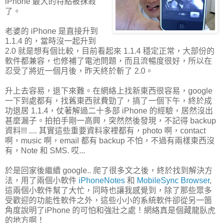
iPhone 最大的特點被抹殺
了。
老婆的 iPhone 是直接升到
1.1.4 的，當時沒一起升到
2.0 就是想有個比較，目前看起來 1.1.4 穩定正常，大部份的
軟件都兼容，也修補了電池問題，而且流暢度很好，所以在
忍受了將近一個月後，昨天終於斬了 2.0。
升上去容易，退下來難。在網絡上找新東西很容易，google
一下到處都有，找舊東西就費勁了，搞了一個下午，終於成
功退居 1.1.4，仗著解過二十多部 iPhone 的經驗，居然沒出
甚麼漏子。拍拍手剛一高興，突然然後發現，不記得 backup
資料!!! .... 其實這些重要資料家裡都有，photo 啊，contact
啊，music 啊，email 都有 backup 不怕，不過有兩樣東西沒
有，Note 和 SMS. 哎...
於是回家後繼續 google.. 爬了很多文之後，終於找到解決方
法，用了兩個小軟件
iPhoneNotes
和
MobileSync Browser
,
這兩個小軟件幫了大忙，同時也讓我感覺到，除了那些眾多
受歡迎的功能性軟件之外，這些小小的系統軟件卻從另一箇
角度說明了iPhone 的可怕和強壯之處！網絡真是個藏龍臥虎
的地方啊！