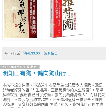
@＿@y
於
下午6:33:00
沒有留言:
2008年9月6日 星期六
明知山有狗，偏向狗山行 ...
本來不想寫這個，不過這事老是發生也確實令人煩躁。還是
那句老掉牙的話 “人生如鏡，直接反應你的人生態度” ，簡單
解釋就是 “要想自己日子好過，就先別為難身邊人”...而且我先
聲明，不是我態度越來越差，完全是和這樣一位完全不懂做
人道理，又毫無教養的同事 “相處” 的久，我怕我自己遲早也