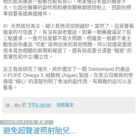
相比起來廠家一般都比較有良心，用家做白老鼠的機會不
大。比如在醫藥的副作用和療效觀察期限控制上，西歐的標
準就要長過美國幾年。
4）天然成份為主，越少其他添加劑越好。當然了，這就要看
廠家的可信度了，有沒有說老實話。如果一間藥廠滿足了前
三點要求，一般可信度都不是大問題。但廠家一般都不會主
動告訴你產品 “可能” 延伸出來的其他問題，所以就還是要爬
很多其他相關的新聞和報道了，還有就是要分清楚 “報道” 的
真實性和中立/獨立性。
反正我是研究了幾天，終於選定了一間 Switzerland 的產品
V-PURE Omega 3, 純植物 (Algae) 製造，在其公司網頁的傍
邊還 “細心” 的清楚列明了魚油的副作用，有興趣的話可以去
看看。
@＿@y
於
下午6:28:00
沒有留言:
2008年9月16日 星期二
避免超聲波照射胎兒...