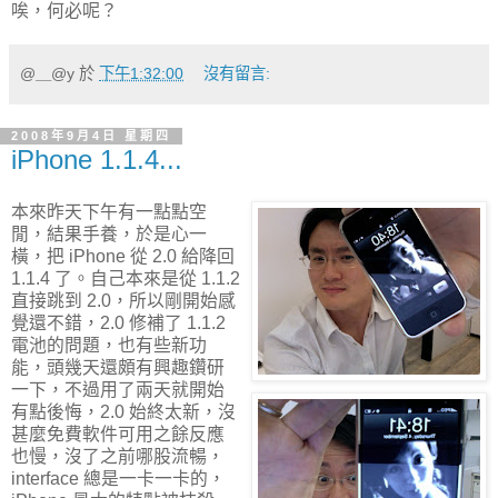
唉，何必呢？
@＿@y
於
下午1:32:00
沒有留言:
2008年9月4日 星期四
iPhone 1.1.4...
本來昨天下午有一點點空
閒，結果手養，於是心一
橫，把 iPhone 從 2.0 給降回
1.1.4 了。自己本來是從 1.1.2
直接跳到 2.0，所以剛開始感
覺還不錯，2.0 修補了 1.1.2
電池的問題，也有些新功
能，頭幾天還頗有興趣鑽研
一下，不過用了兩天就開始
有點後悔，2.0 始終太新，沒
甚麼免費軟件可用之餘反應
也慢，沒了之前哪股流暢，
interface 總是一卡一卡的，