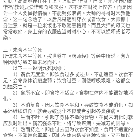
对联，高高地挂在柱子上。上联是“惜食，惜衣，非为惜财缘
惜福”教诫要爱惜粮食和衣服，这不是在财物上悭吝，而是因
为一个人要懂得惜福，不能铺张浪费。大师的哥哥时常教他
念，这一句念熟了，以后凡是遇到穿衣或者饮食，大师都十
分注意，就是一粒米饭也不敢随意糟蹋。而且大师的母亲也
常常教他，身上穿的衣服应当时时小心，不可以损坏或者污
染。
三、未舍不平等死
所谓未舍不平等死，按世尊在《药师经》等经中所说，有九
种因缘导致寿量未尽而死。
以下一一说明九死因缘：
1）谓食无度量。即饮食过多或过少，不能适量。饮食不
足，会令身体饥瘦虚弱；饮食过量，则使呼吸艰难，这都会
加速死亡。
2）食所不宜。即食物不适宜。食物在体内不能很好地消
化。
3）不消复食。因为饮食不平和，导致饮食不能消化，如
果还继续进食，就会导致消化不良或者引起各类疾病。
4）生而不吐。引起了身体不适的食物，在尚未消化时就
应及时吐出。倘若强忍不吐，将导致疾病，是减寿的因缘。
5）熟而持之。即由过去因为饮食不知量、食用不适宜的
食物、不消复食等等，因此在体内造成各种疾病，又不加以