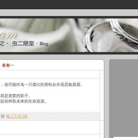
日 星期一
井，他可能作為一只傑出的青蛙在井底意氣風發。
上就是貪婪的影子。
是提前榨取未來的生命資源。
於
晚上7:41:00