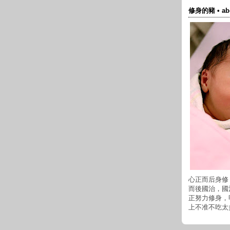
修身的豬 • abou
心正而后身修
而後國治，國
正努力修身，明
上不准不吃太多