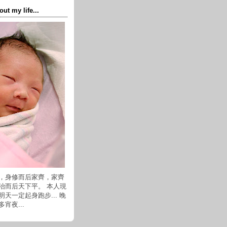
t my life...
，身修而后家齊，家齊
治而后天下平。 本人現
天一定起身跑步... 晚
宵夜...