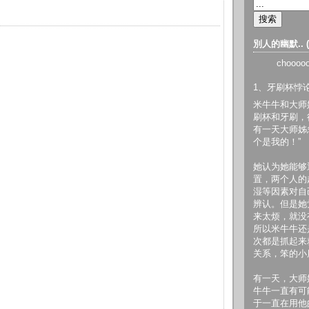
別人的幽默.. 
chooo
1、牙刷杯悖
米牛牛和大师
刷杯和牙刷，
有一天大师姊
个是我的！”
她认为她能够
置，两个人的
湿等因素对自
辨认。但是她
来太烦，就没
所以米牛牛还
次都是抓起来
关系，笨的小
有一天，大师
牛牛一直有可
于一直在用他