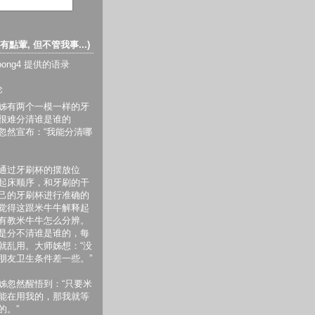
(有點葷, 但不管我事...)
ooong4 提供的语录
论
姊有两个一模一样的牙
很难分清谁是谁的
忽然宣布：“我能分清哪
通过牙刷杯的摆放位
起床顺序，和牙刷的干
己的牙刷杯进行准确的
觉得这跟米牛牛解释起
有教米牛牛怎么分辨。
是分不清谁是谁的，每
就乱用。大师姊想：“没
朋友卫生条件差一些。”
姊忽然醒悟到：“只要米
能在用我的，那我就等
的。”