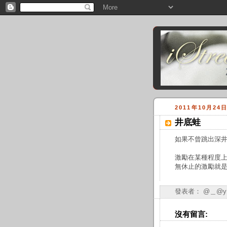
2011年10月24
井底蛙
如果不曾跳出深
激勵在某種程度
無休止的激勵就
發表者：
@＿@y
沒有留言: