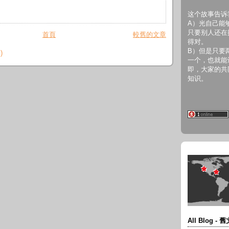
这个故事告诉
A）光自己能
只要别人还在
首頁
較舊的文章
得对。
B）但是只要
)
一个，也就能
即，大家的共
知识。
All Blog -