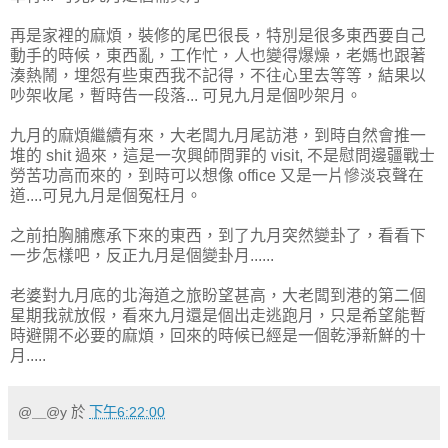
再是家裡的麻煩，裝修的尾巴很長，特別是很多東西要自己
動手的時候，東西亂，工作忙，人也變得爆燥，老媽也跟著
湊熱鬧，埋怨有些東西我不記得，不往心里去等等，結果以
吵架收尾，暫時告一段落... 可見九月是個吵架月。
九月的麻煩繼續有來，大老闆九月尾訪港，到時自然會推一
堆的 shit 過來，這是一次興師問罪的 visit, 不是慰問邊疆戰士
勞苦功高而來的，到時可以想像 office 又是一片慘淡哀聲在
道....可見九月是個冤枉月。
之前拍胸脯應承下來的東西，到了九月突然變卦了，看看下
一步怎樣吧，反正九月是個變卦月......
老婆對九月底的北海道之旅盼望甚高，大老闆到港的第二個
星期我就放假，看來九月還是個出走逃跑月，只是希望能暫
時避開不必要的麻煩，回來的時候已經是一個乾淨新鮮的十
月.....
@＿@y
於
下午6:22:00