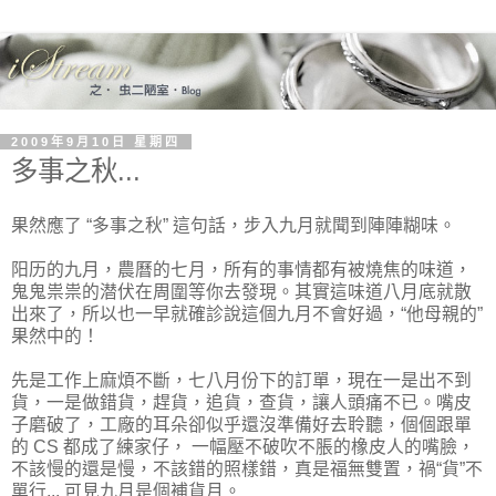
2009年9月10日 星期四
多事之秋...
果然應了 “多事之秋” 這句話，步入九月就聞到陣陣糊味。
阳历的九月，農曆的七月，所有的事情都有被燒焦的味道，
鬼鬼祟祟的潜伏在周圍等你去發現。其實這味道八月底就散
出來了，所以也一早就確診說這個九月不會好過，“他母親的”
果然中的！
先是工作上麻煩不斷，七八月份下的訂單，現在一是出不到
貨，一是做錯貨，趕貨，追貨，查貨，讓人頭痛不已。嘴皮
子磨破了，工廠的耳朵卻似乎還沒準備好去聆聽，個個跟單
的 CS 都成了練家仔， 一幅壓不破吹不脹的橡皮人的嘴臉，
不該慢的還是慢，不該錯的照樣錯，真是福無雙置，禍“貨”不
單行... 可見九月是個補貨月。